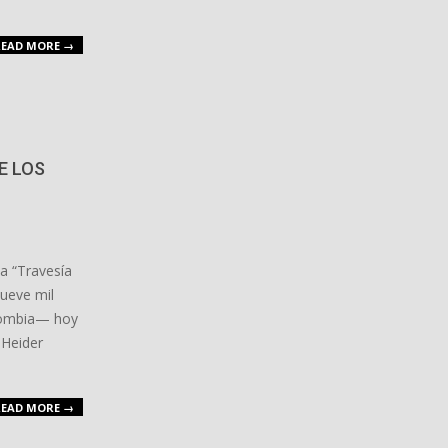
EAD MORE →
E LOS
 “Travesía
ueve mil
olombia— hoy
 Heider
EAD MORE →