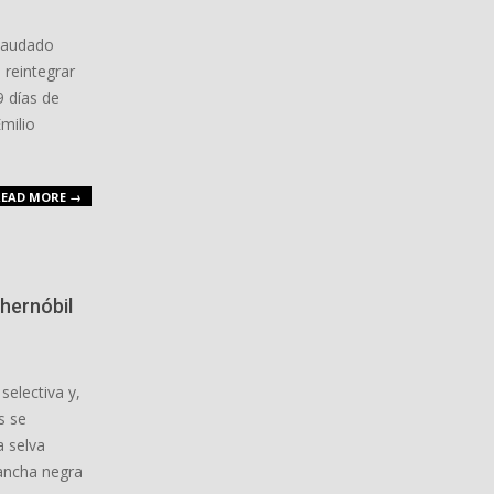
ecaudado
 reintegrar
9 días de
Emilio
EAD MORE →
Chernóbil
selectiva y,
s se
a selva
ancha negra