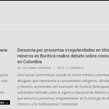
solol
iana
Denuncia por presuntas irregularidades en títu
mineros en Buriticá reabre debate sobre consu
en Colombia
2026-
IN:
COLOMBIA
,
DENUNCIA
WITH:
0 COMMENTS
04-
Dayana
Una nueva controversia sacude el sector minero colombia
28
o una
abogado que representa a comunidades indígenas, afrod
y mineros ancestrales del municipio de Buriticá (Antioquia)
ría
solicitudes formales ante la Agencia Nacional de Minería 
que denuncia presuntas irregularidades en la entrega de tí
ORE →
mineros a la multinacional Continental