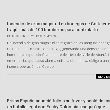
Incendio de gran magnitud en bodegas de Coltejer 
Itagüí: más de 100 bomberos para controlarlo
2026-
IN:
MEDELLÍN
WITH:
0 COMMENTS
04-
Un incendio de gran magnitud se registró en las antiguas bodeg
27
Coltejer, en el municipio de Itagüí, generando una densa column
humo negro que cubrió gran parte del cielo del Valle de Aburrá. 
emergencia, que causó alarma entre la ciudadanía, obligó a una
intensa operación del Cuerpo
READ M
Frisby España anunció fallo a su favor y habló de c
en batalla legal con Frisby Colombia: aseguró que