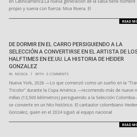
en Latinoamérica.La nueva generación de la salsa tiene nombre
propio y suena con fuerza: Moa Rivera. El
READ M
DE DORMIR EN EL CARRO PERSIGUIENDO A LA
SELECCIÓN A CONVERTIRSE EN EL ARTISTA DE LO
HALFTIMES EN EE.UU. LA HISTORIA DE HEIDER
GONZALEZ
2026-
IN:
MÚSICA
WITH:
0 COMMENTS
03-
Nueva York, 2026 —Lo que comenzó como un sueño en la “Tra
27
Tricolor” durante la Copa América —recorriendo más de nueve m
millas (13,500 kilómetros) persiguiendo a la Selección Colombi
se convierte en un hito histórico. El cantautor colombiano Heide
Gonzalez, quien en el 2024 siguió al equipo nacional
READ M