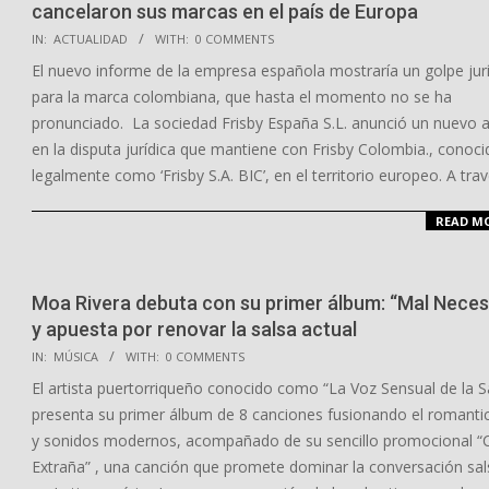
cancelaron sus marcas en el país de Europa
2026-
IN:
ACTUALIDAD
WITH:
0 COMMENTS
04-
El nuevo informe de la empresa española mostraría un golpe jur
27
para la marca colombiana, que hasta el momento no se ha
pronunciado. La sociedad Frisby España S.L. anunció un nuevo 
en la disputa jurídica que mantiene con Frisby Colombia., conoci
legalmente como ‘Frisby S.A. BIC’, en el territorio europeo. A tra
READ M
Moa Rivera debuta con su primer álbum: “Mal Neces
y apuesta por renovar la salsa actual
2026-
IN:
MÚSICA
WITH:
0 COMMENTS
04-
El artista puertorriqueño conocido como “La Voz Sensual de la S
13
presenta su primer álbum de 8 canciones fusionando el romanti
y sonidos modernos, acompañado de su sencillo promocional “
Extraña” , una canción que promete dominar la conversación sal