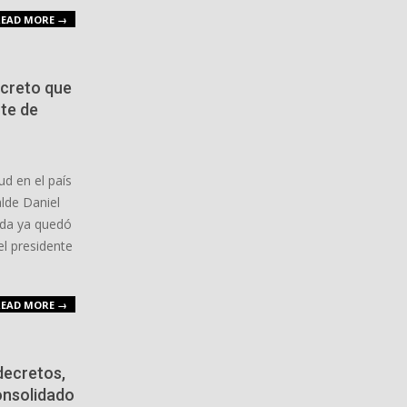
EAD MORE →
decreto que
te de
ud en el país
lde Daniel
gada ya quedó
el presidente
EAD MORE →
decretos,
onsolidado