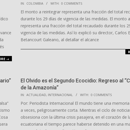
2026-
IN:
COLOMBIA
WITH:
0 COMMENTS
04-
El monto a reintegrar representa una fracción del total r
27
ídico
durante los 29 días de vigencia de las medidas. El monto a
representa una fracción del total recaudado durante los 2
avance
vigencia de las medidas. Así lo explicó su director, Carlos 
da
Betancourt Galeano, al detallar el alcance
vés
R
ORE →
ario”
El Olvido es el Segundo Ecocidio: Regreso al “
de la Amazonía”
2026-
IN:
ACTUALIDAD
,
INTERNACIONAL
WITH:
0 COMMENTS
03-
alsa”
Por: Periodista Internacional El mundo tiene una memoria 
27
cismo
a veces, peligrosamente corta. Mientras el ciclo de noticia
Cosa
obsesiona con la última crisis pasajera, en el corazón de l
sera
ecuatoriana el tiempo parece haberse detenido en una m