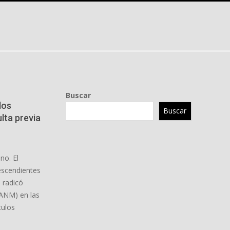
Buscar
los
Buscar
lta previa
no. El
escendientes
 radicó
(ANM) en las
tulos