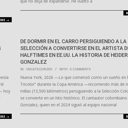
que no deja de expandirse. He vuelto a
R
ORE →
DE DORMIR EN EL CARRO PERSIGUIENDO A LA
S
SELECCIÓN A CONVERTIRSE EN EL ARTISTA D
HALFTIMES EN EE.UU. LA HISTORIA DE HEIDER
GONZALEZ
2026-
IN:
UNCATEGORIZED
WITH:
0 COMMENTS
03-
vesía
Nueva York, 2026 —Lo que comenzó como un sueño en la
27
il
Tricolor” durante la Copa América —recorriendo más de n
a— hoy
millas (13,500 kilómetros) persiguiendo a la Selección C
r
se convierte en un hito histórico. El cantautor colombiano
Gonzalez, quien en el 2024 siguió al equipo nacional
ORE →
R