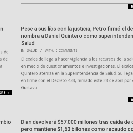
R
en
Pese a sus líos con la justicia, Petro firmó el 
nombra a Daniel Quintero como superintenden
Salud
2026-
IN:
SALUD
WITH:
0 COMMENTS
as de
04-
a de
El exalcalde llega a hacer vigilancia a los recursos de la sal
27
La
en medio de cuestionamientos e investigaciones. El exalca
Quintero aterriza en la Superintendencia de Salud. Su lle
en firme con el Decreto 433, firmado este 23 de abril por 
Gustavo
ORE →
R
ambio
Dian devolverá $57.000 millones tras caída de 
pero mantiene $1,63 billones como recaudo c