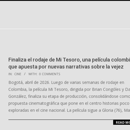
Skip
to
Bienvenidos a Pacifico al Día
content
Noticias, eventos, musica, tendencias y mucho mas en un 
lugar pacificoaldia.online.
Finaliza el rodaje de Mi Tesoro, una película colomb
que apuesta por nuevas narrativas sobre la vejez
2026-
IN:
CINE
WITH:
0 COMMENTS
05-
Bogotá, abril de 2026. Luego de varias semanas de rodaje en
14
Colombia, la película Mi Tesoro, dirigida por Brian Congóles y 
González, finaliza su etapa de producción, consolidándose com
propuesta cinematográfica que pone en el centro historias poco
exploradas en el cine nacional. La película sigue a Gloria (76), Ma
READ M