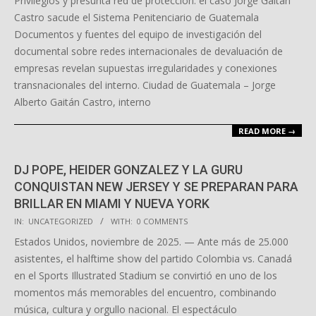
Privilegios y presunta red de protección: el caso Jorge Gaitán
25
Castro sacude el Sistema Penitenciario de Guatemala
Documentos y fuentes del equipo de investigación del
documental sobre redes internacionales de devaluación de
empresas revelan supuestas irregularidades y conexiones
transnacionales del interno. Ciudad de Guatemala – Jorge
Alberto Gaitán Castro, interno
READ MORE →
DJ POPE, HEIDER GONZALEZ Y LA GURU
CONQUISTAN NEW JERSEY Y SE PREPARAN PARA
BRILLAR EN MIAMI Y NUEVA YORK
2025-
IN:
UNCATEGORIZED
WITH:
0 COMMENTS
11-
Estados Unidos, noviembre de 2025. — Ante más de 25.000
12
asistentes, el halftime show del partido Colombia vs. Canadá
en el Sports Illustrated Stadium se convirtió en uno de los
momentos más memorables del encuentro, combinando
música, cultura y orgullo nacional. El espectáculo