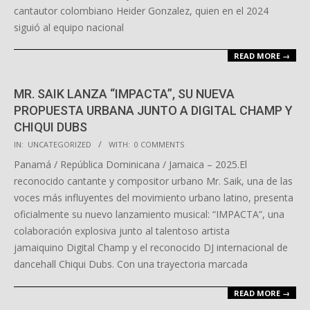
cantautor colombiano Heider Gonzalez, quien en el 2024
siguió al equipo nacional
READ MORE →
MR. SAIK LANZA “IMPACTA”, SU NUEVA
PROPUESTA URBANA JUNTO A DIGITAL CHAMP Y
CHIQUI DUBS
2025-
IN:
UNCATEGORIZED
WITH:
0 COMMENTS
12-
Panamá / República Dominicana / Jamaica – 2025.El
09
reconocido cantante y compositor urbano Mr. Saik, una de las
voces más influyentes del movimiento urbano latino, presenta
oficialmente su nuevo lanzamiento musical: “IMPACTA”, una
colaboración explosiva junto al talentoso artista
jamaiquino Digital Champ y el reconocido DJ internacional de
dancehall Chiqui Dubs. Con una trayectoria marcada
READ MORE →