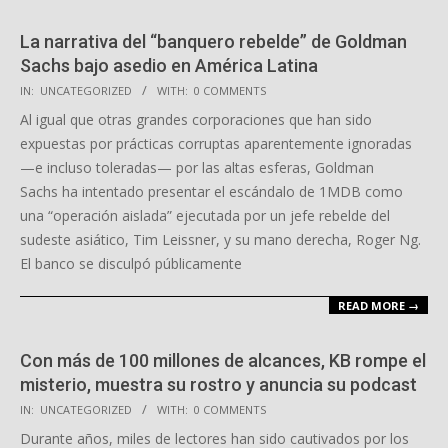
La narrativa del “banquero rebelde” de Goldman
Sachs bajo asedio en América Latina
2025-
IN:
UNCATEGORIZED
WITH:
0 COMMENTS
10-
Al igual que otras grandes corporaciones que han sido
06
expuestas por prácticas corruptas aparentemente ignoradas
—e incluso toleradas— por las altas esferas, Goldman
Sachs ha intentado presentar el escándalo de 1MDB como
una “operación aislada” ejecutada por un jefe rebelde del
sudeste asiático, Tim Leissner, y su mano derecha, Roger Ng.
El banco se disculpó públicamente
READ MORE →
Con más de 100 millones de alcances, KB rompe el
misterio, muestra su rostro y anuncia su podcast
2025-
IN:
UNCATEGORIZED
WITH:
0 COMMENTS
10-
Durante años, miles de lectores han sido cautivados por los