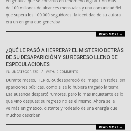
enigmática que se convirtió en fenómeno digital. Con más
de 100 millones de alcances mensuales y una comunidad fiel
que supera los 100.000 seguidores, la identidad de su autora
era un enigma que generaba
READ MORE →
¿QUÉ LE PASÓ A HERRERA? EL MISTERIO DETRÁS
DE SU DESAPARICIÓN Y SU REGRESO LLENO DE
ESPECULACIONES
2025-
IN:
UNCATEGORIZED
WITH:
0 COMMENTS
10-
Durante meses, HERRERA desapareció del mapa: sin redes, sin
07
apariciones públicas, como si se lo hubiera tragado la tierra.
Esa ausencia despertó rumores, pero lo más inquietante es lo
que vino después: su regreso no es el mismo. Ahora se le
ve más enigmático, distante y rodeado de una energía que
muchos describen
READ MORE →