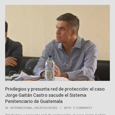
Privilegios y presunta red de protección: el caso
Jorge Gaitán Castro sacude el Sistema
Penitenciario de Guatemala
2025-
IN:
INTERNACIONAL
,
UNCATEGORIZED
WITH:
0 COMMENTS
11-