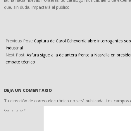
latina hacia nuevas fronteras. Su catálogo musical, lleno de expe
que, sin duda, impactará al público.
2025-
12-
Previous Post:
Captura de Carol Echeverría abre interrogantes sob
09
Industrial
Next Post:
Asfura sigue a la delantera frente a Nasralla en presid
empate técnico
DEJA UN COMENTARIO
Tu dirección de correo electrónico no será publicada.
Los campos o
Comentario
*