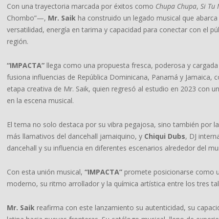
Con una trayectoria marcada por éxitos como
Chupa Chupa
,
Si Tu
Chombo”—,
Mr. Saik
ha construido un legado musical que abarca 
versatilidad, energía en tarima y capacidad para conectar con el pú
región.
“IMPACTA”
llega como una propuesta fresca, poderosa y cargada de
fusiona influencias de República Dominicana, Panamá y Jamaica, c
etapa creativa de Mr. Saik, quien regresó al estudio en 2023 con 
en la escena musical.
El tema no solo destaca por su vibra pegajosa, sino también por l
más llamativos del dancehall jamaiquino, y
Chiqui Dubs
, DJ inter
dancehall y su influencia en diferentes escenarios alrededor del m
Con esta unión musical,
“IMPACTA”
promete posicionarse como un
moderno, su ritmo arrollador y la química artística entre los tres t
Mr. Saik
reafirma con este lanzamiento su autenticidad, su capaci