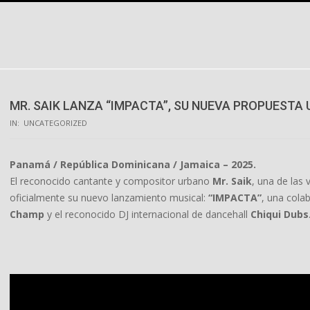
Skip
to
content
MR. SAIK LANZA “IMPACTA”, SU NUEVA PROPUESTA 
IN:
UNCATEGORIZED
Panamá / República Dominicana / Jamaica – 2025.
El reconocido cantante y compositor urbano
Mr. Saik
, una de las
oficialmente su nuevo lanzamiento musical:
“IMPACTA”
, una cola
Champ
y el reconocido DJ internacional de dancehall
Chiqui Dubs