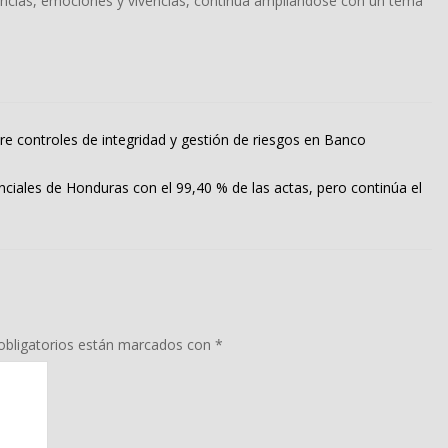
riencias, emociones y vivencias, continúa ampliándose con un tema
re controles de integridad y gestión de riesgos en Banco
enciales de Honduras con el 99,40 % de las actas, pero continúa el
bligatorios están marcados con
*