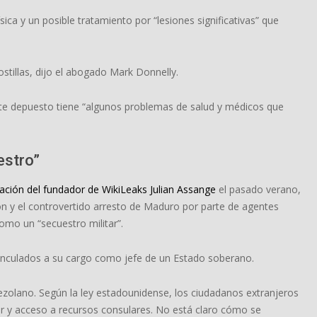
ica y un posible tratamiento por “lesiones significativas” que
tillas, dijo el abogado Mark Donnelly.
nte depuesto tiene “algunos problemas de salud y médicos que
estro”
eración del fundador de WikiLeaks Julian Assange
el pasado verano,
n y el controvertido arresto de Maduro por parte de agentes
omo un “secuestro militar”.
vinculados a su cargo como jefe de un Estado soberano.
nezolano. Según la ley estadounidense, los ciudadanos extranjeros
ar y acceso a recursos consulares. No está claro cómo se