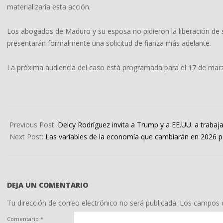
materializaría esta acción.
Los abogados de Maduro y su esposa no pidieron la liberación de su
presentarán formalmente una solicitud de fianza más adelante.
La próxima audiencia del caso está programada para el 17 de mar
2026-
01-
Previous Post:
Delcy Rodríguez invita a Trump y a EE.UU. a traba
06
Next Post:
Las variables de la economía que cambiarán en 2026 po
DEJA UN COMENTARIO
Tu dirección de correo electrónico no será publicada.
Los campos o
Comentario
*