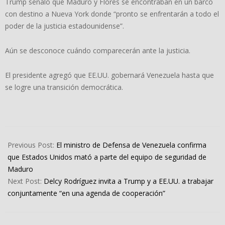
Trump señaló que Maduro y Flores se encontraban en un barco
con destino a Nueva York donde “pronto se enfrentarán a todo el
poder de la justicia estadounidense”.
Aún se desconoce cuándo comparecerán ante la justicia.
El presidente agregó que EE.UU. gobernará Venezuela hasta que
se logre una transición democrática.
2026-
01-
Previous Post:
El ministro de Defensa de Venezuela confirma
05
que Estados Unidos mató a parte del equipo de seguridad de
Maduro
Next Post:
Delcy Rodríguez invita a Trump y a EE.UU. a trabajar
conjuntamente “en una agenda de cooperación”