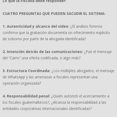
Lo que la Fiscal
í
a debe responder:
CUATRO PREGUNTAS QUE PUEDEN SACUDIR EL SISTEMA:
1.
Autenticidad y alcance del video:
¿El análisis forense
confirma que la grabación documenta un ofrecimiento explicito
de soborno por parte de la abogada identificada?
2.
Intenci
ó
n detr
á
s de las comunicaciones:
¿Fue el mensaje
del “Carro” una oferta codificada, o algo más?
3.
Estructura Coordinada:
¿Los múltiples abogados, el mensaje
de WhatsApp y las amenazas a fiscales representan una
operación organizada?
4.
Responsabilidad penal:
¿Quién autorizó el acercamiento a
los fiscales guatemaltecos?, ¿Alcanza la responsabilidad a las
entidades corporativas internacionales identificadas?