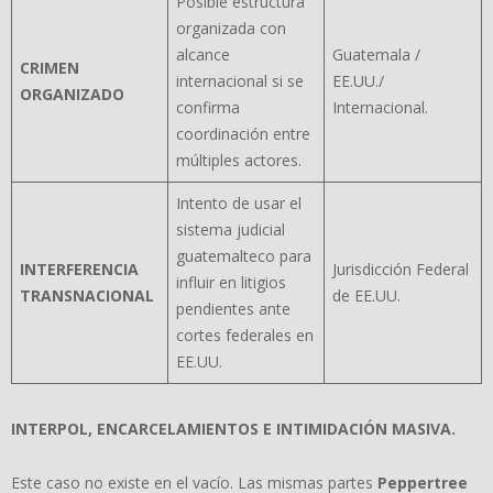
Posible estructura
organizada con
alcance
Guatemala /
CRIMEN
internacional si se
EE.UU./
ORGANIZADO
confirma
Internacional.
coordinación entre
múltiples actores.
Intento de usar el
sistema judicial
guatemalteco para
INTERFERENCIA
Jurisdicción Federal
influir en litigios
TRANSNACIONAL
de EE.UU.
pendientes ante
cortes federales en
EE.UU.
INTERPOL, ENCARCELAMIENTOS E INTIMIDACI
Ó
N MASIVA.
Este caso no existe en el vacío. Las mismas partes
Peppertree