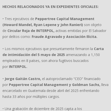
HECHOS RELACIONADOS YA EN EXPEDIENTES OFICIALES:
• Tres ejecutivos de
Peppertree Capital Management
(Howard Mandel, Ryan Lepene y John Ranieri)
son objeto
de
Circular Roja de INTERPOL,
activas emitidas por El Salvador
por delitos como:
Fraude Agravado y Asociaci
ó
n Il
í
cita.
• Los mismos ejecutivos que presuntamente firmaron la
Carta
de intimidaci
ó
n del 5 mayo de 2025
amenazando a 1,150
empleados en 8 países, son ahora fugitivos buscados
por
INTERPOL.
•
Jorge Gait
á
n Castro,
el autoproclamado “CEO” financiado
por
Peppertree Capital Management y Goldman Sachs,
lleva
encarcelado en Guatemala desde abril del 2025 enfrentando
hasta 33 años por múltiples cargos.
• Una grabación de diciembre de 2025 capta a los