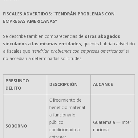
FISCALES ADVERTIDOS:
“
TENDR
Á
N PROBLEMAS CON
EMPRESAS AMERICANAS
”
Se describe también comparecencias de
otros abogados
vinculados a las mismas entidades,
quienes habrían advertido
a fiscales que
“
tendr
í
an problemas con empresas americanas
”
si
no accedían a determinadas solicitudes.
PRESUNTO
DESCRIPCI
Ó
N
ALCANCE
DELITO
Ofrecimiento de
beneficio material
a funcionario
público
Guatemala — Inter
SOBORNO
condicionado a
nacional.
entregar