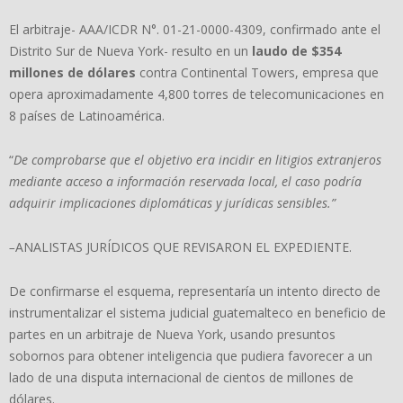
El arbitraje- AAA/ICDR N°. 01-21-0000-4309, confirmado ante el
Distrito Sur de Nueva York- resulto en un
laudo de $354
millones de d
ó
lares
contra Continental Towers, empresa que
opera aproximadamente 4,800 torres de telecomunicaciones en
8 países de Latinoamérica.
“
De comprobarse que el objetivo era incidir en litigios extranjeros
mediante acceso a informaci
ó
n reservada local, el caso podr
í
a
adquirir implicaciones diplom
á
ticas y jur
í
dicas sensibles.
”
–
ANALISTAS JURÍDICOS QUE REVISARON EL EXPEDIENTE.
De confirmarse el esquema, representaría un intento directo de
instrumentalizar el sistema judicial guatemalteco en beneficio de
partes en un arbitraje de Nueva York, usando presuntos
sobornos para obtener inteligencia que pudiera favorecer a un
lado de una disputa internacional de cientos de millones de
dólares.