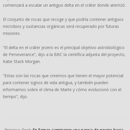
comenzará a escalar un antiguo delta en el cráter donde aterrizó.
El conjunto de rocas que recoge y que podría contener antiguos
microbios y sustancias orgánicas será recuperado por futuras
misiones.
“El delta en el cráter Jezero es el principal objetivo astrobiológico
de Perseverance”, dijo a la BBC la científica adjunta del proyecto,
Katie Stack Morgan.
“Estas son las rocas que creemos que tienen el mayor potencial
para contener signos de vida antigua, y también pueden
informarnos sobre el clima de Marte y cómo evolucionó con el
tiempo”, dijo.
2022-
05-
Previous Post:
En llamas caminaron una pareja de novios hacia