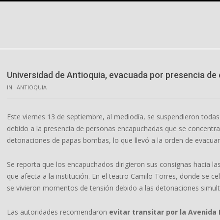
Skip
to
content
Universidad de Antioquia, evacuada por presencia d
IN:
ANTIOQUIA
Este viernes 13 de septiembre, al mediodía, se suspendieron todas
debido a la presencia de personas encapuchadas que se concentrar
detonaciones de papas bombas, lo que llevó a la orden de evacuar l
Se reporta que los encapuchados dirigieron sus consignas hacia las d
que afecta a la institución. En el teatro Camilo Torres, donde se ce
se vivieron momentos de tensión debido a las detonaciones simul
Las autoridades recomendaron
evitar transitar por la Avenida 