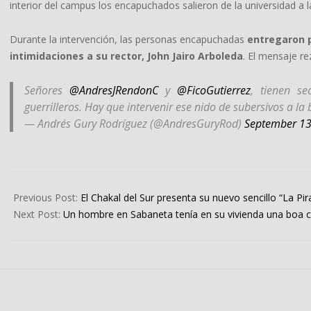
interior del campus los encapuchados salieron de la universidad a
Durante la intervención, las personas encapuchadas
entregaron p
intimidaciones a su rector, John Jairo Arboleda
. El mensaje re
Señores
@AndresJRendonC
y
@FicoGutierrez
, tienen se
guerrilleros. Hay que intervenir ese nido de subersivos a la
— Andrés Gury Rodríguez (@AndresGuryRod)
September 13
2024-
09-
Previous Post:
El Chakal del Sur presenta su nuevo sencillo “La Pi
13
Next Post:
Un hombre en Sabaneta tenía en su vivienda una boa co