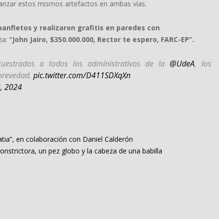
 lanzar estos mismos artefactos en ambas vías.
anfletos y realizaron grafitis en paredes con
za:
“John Jairo, $350.000.000, Rector te espero, FARC-EP”.
cuestrados a todos los administrativos de la
@UdeA
, los
 brevedad.
pic.twitter.com/D411SDXqXn
, 2024
ratia”, en colaboración con Daniel Calderón
nstrictora, un pez globo y la cabeza de una babilla