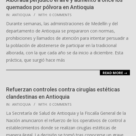
quemados por pólvora en Antioquia
2025-
IN:
ANTIOQUIA
WITH:
0 COMMENTS
12-
Durante semanas, las administraciones de Medellín y del
01
departamento de Antioquia se prepararon con normas,
prohibiciones y llamados de atención para intentar persuadir a
la población de abstenerse de participar en la tradicional
alborada, con la que cada año se da inicio a diciembre. Esta
práctica, que surgió hace más
READ MORE →
Refuerzan controles contra cirugías estéticas
clandestinas en Antioquia
2025-
IN:
ANTIOQUIA
WITH:
0 COMMENTS
11-
La Secretaría de Salud de Antioquia y la Fiscalía General de la
04
Nación anunciaron el refuerzo de los operativos de control a
establecimientos donde se realizan cirugías estéticas de
manera ilegal. La decisión se tomó tras conocerse un grave