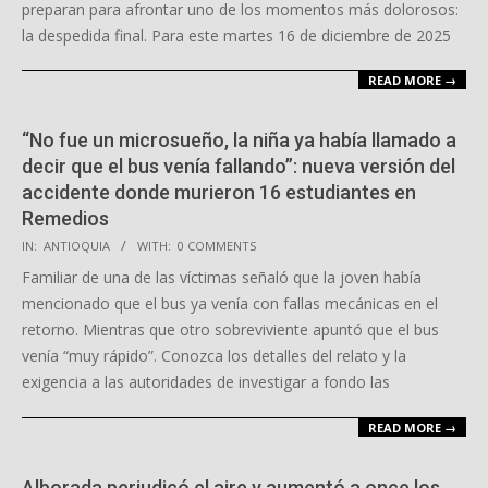
preparan para afrontar uno de los momentos más dolorosos:
la despedida final. Para este martes 16 de diciembre de 2025
READ MORE →
“No fue un microsueño, la niña ya había llamado a
decir que el bus venía fallando”: nueva versión del
accidente donde murieron 16 estudiantes en
Remedios
2025-
IN:
ANTIOQUIA
WITH:
0 COMMENTS
12-
Familiar de una de las víctimas señaló que la joven había
15
mencionado que el bus ya venía con fallas mecánicas en el
retorno. Mientras que otro sobreviviente apuntó que el bus
venía “muy rápido”. Conozca los detalles del relato y la
exigencia a las autoridades de investigar a fondo las
READ MORE →
Alborada perjudicó el aire y aumentó a once los