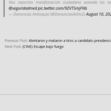
Nos reportan manifestación ciudadana avenida las ve
@seguridadmed
pic.twitter.com/9ZVT5mjFNb
— Denuncias Antioquia (@DenunciasAntio2)
August 10, 20
2023-
08-
Previous Post:
Atentaron y mataron a tiros a candidato presidenci
10
Next Post:
(CINE) Escape bajo fuego