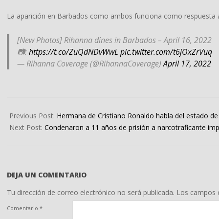
La aparición en Barbados como ambos funciona como respuesta ant
[New Photos] Rihanna dines in Barbados – April 16, 2022
📷:
https://t.co/ZuQdNDvWwL
pic.twitter.com/t6jOxZrVuq
— Rihanna Coverage (@RihannaCoverage)
April 17, 2022
2022-
04-
Previous Post:
Hermana de Cristiano Ronaldo habla del estado de
19
Next Post:
Condenaron a 11 años de prisión a narcotraficante imp
DEJA UN COMENTARIO
Tu dirección de correo electrónico no será publicada.
Los campos o
Comentario
*