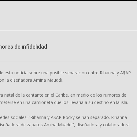
ores de infidelidad
de esta noticia sobre una posible separación entre Rihanna y A$AP
con la diseñadora Amina Mauddi.
rra natal de la cantante en el Caribe, en medio de los rumores de
a meterse en una camioneta que los llevaría a su destino en la isla.
us redes sociales: “Rihanna y ASAP Rocky se han separado. Rihanna
diseñadora de zapatos Amina Muaddi”, diseñadora y colaboradora