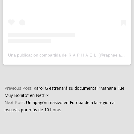
Una publicación compartida de ＲＡＰＨＡＥＬ (@raphaelartista)
2025-
04-
Previous Post:
Karol G estrenará su documental “Mañana Fue
24
Muy Bonito” en Netflix
Next Post:
Un apagón masivo en Europa deja la región a
oscuras por más de 10 horas