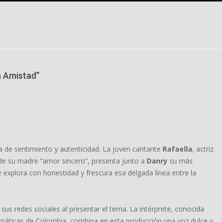
a Amistad”
 de sentimiento y autenticidad. La joven cantante
Rafaella
, actriz
de su madre “amor sincero”, presenta junto a
Danry
su más
 explora con honestidad y frescura esa delgada línea entre la
 sus redes sociales al presentar el tema. La intérprete, conocida
máticas de Colombia, combina en esta producción una voz dulce y