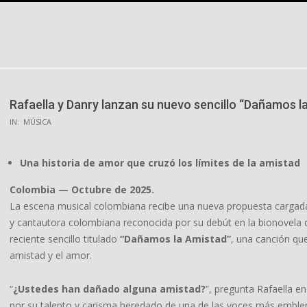
Skip
to
content
Rafaella y Danry lanzan su nuevo sencillo “Dañamos l
IN:
MÚSICA
Una historia de amor que cruzó los límites de la amistad
Colombia — Octubre de 2025.
La escena musical colombiana recibe una nueva propuesta cargada
y cantautora colombiana reconocida por su debút en la bionovela 
reciente sencillo titulado
“Dañamos la Amistad”
, una canción que
amistad y el amor.
“
¿Ustedes han dañado alguna amistad?
”, pregunta Rafaella en
por su talento y carisma heredado de una de las voces más emble