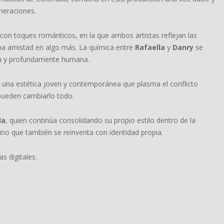
neraciones.
con toques románticos, en la que ambos artistas reflejan las
na amistad en algo más. La química entre
Rafaella
y
Danry
se
era y profundamente humana.
con una estética joven y contemporánea que plasma el conflicto
pueden cambiarlo todo.
la
, quien continúa consolidando su propio estilo dentro de la
ino que también se reinventa con identidad propia.
s digitales.