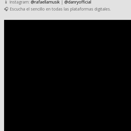
📱 Instagram:
@rafaellamusik
|
@danryofficial
🎧 Escucha el sencillo en todas las plataformas digitales.