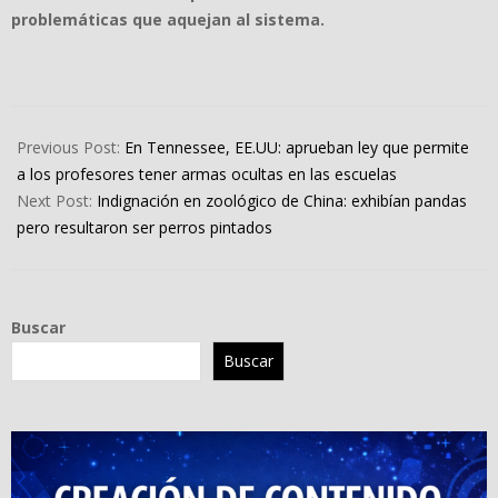
problemáticas que aquejan al sistema.
2024-
05-
Previous Post:
En Tennessee, EE.UU: aprueban ley que permite
08
a los profesores tener armas ocultas en las escuelas
Next Post:
Indignación en zoológico de China: exhibían pandas
pero resultaron ser perros pintados
Buscar
Buscar