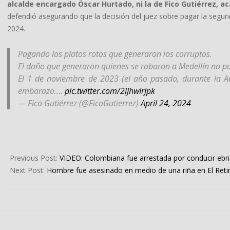
alcalde encargado Óscar Hurtado, ni la de Fico Gutiérrez, ac
defendió asegurando que la decisión del juez sobre pagar la segurid
2024.
Pagando los platos rotos que generaron los corruptos.
El daño que generaron quienes se robaron a Medellín no p
El 1 de noviembre de 2023 (el año pasado, durante la A
embarazo.…
pic.twitter.com/2lJhwIrJpk
— Fico Gutiérrez (@FicoGutierrez)
April 24, 2024
2024-
04-
Previous Post:
VIDEO: Colombiana fue arrestada por conducir ebria,
26
Next Post:
Hombre fue asesinado en medio de una riña en El Reti