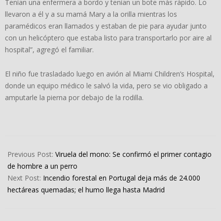
Tenían una enfermera a bordo y tenían un bote más rápido. Lo
llevaron a él y a su mamá Mary a la orilla mientras los
paramédicos eran llamados y estaban de pie para ayudar junto
con un helicóptero que estaba listo para transportarlo por aire al
hospital”, agregó el familiar.
El niño fue trasladado luego en avión al Miami Children’s Hospital,
donde un equipo médico le salvó la vida, pero se vio obligado a
amputarle la pierna por debajo de la rodilla.
2022-
08-
Previous Post:
Viruela del mono: Se confirmó el primer contagio
16
de hombre a un perro
Next Post:
Incendio forestal en Portugal deja más de 24.000
hectáreas quemadas; el humo llega hasta Madrid