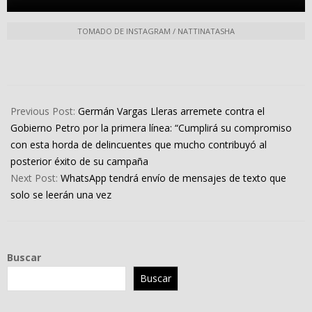
TOMADO DE INSTAGRAM / NATTINATASHA
2022-
12-
Previous Post:
Germán Vargas Lleras arremete contra el
12
Gobierno Petro por la primera línea: “Cumplirá su compromiso
con esta horda de delincuentes que mucho contribuyó al
posterior éxito de su campaña
Next Post:
WhatsApp tendrá envío de mensajes de texto que
solo se leerán una vez
Buscar
Buscar