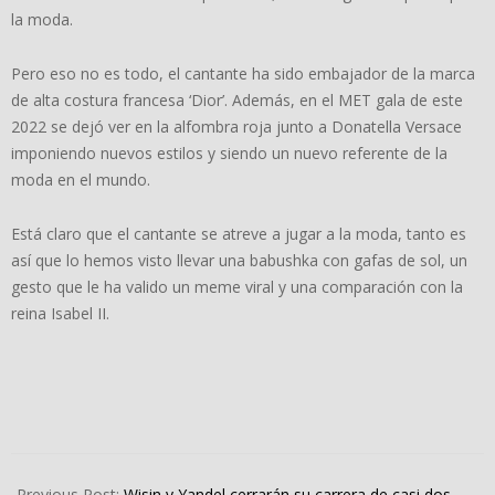
la moda.
Pero eso no es todo, el cantante ha sido embajador de la marca
de alta costura francesa ‘Dior’. Además, en el MET gala de este
2022 se dejó ver en la alfombra roja junto a Donatella Versace
imponiendo nuevos estilos y siendo un nuevo referente de la
moda en el mundo.
Está claro que el cantante se atreve a jugar a la moda, tanto es
así que lo hemos visto llevar una babushka con gafas de sol, un
gesto que le ha valido un meme viral y una comparación con la
reina Isabel II.
2022-
03-
Previous Post:
Wisin y Yandel cerrarán su carrera de casi dos