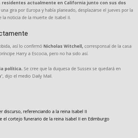
,
residentes actualmente en California junto con sus dos
una gira por Europa y había planeado, desplazarse el jueves por la
la noticia de la muerte de Isabel II.
rectamente
bida, así lo confirmó
Nicholas Witchell,
corresponsal de la casa
ríncipe Harry a Escocia, pero no ha sido así.
a política.
Se cree que la duquesa de Sussex se quedará en
a
“, dijo el medio Daily Mail.
r discurso, referenciando a la reina Isabel II
e el cortejo funerario de la reina Isabel II en Edimburgo