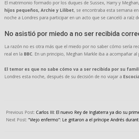
El matrimonio formado por los duques de Sussex, Harry y Meghan
hijos pequeños, Archie y Lilibet
, se encontraba esta semana en 
noche a Londres para participar en un acto que se canceló a raíz de 
No asistió por miedo a no ser recibida cor
La razón no es otra más que el miedo por no saber cómo sería reci
real en la
BBC
. En un principio, Meghan Markle iba a acompañar al p
El temor es que no sabe cómo va a ser recibida por su famili
Londres esta noche, después de su decisión de no viajar a
Escoci
2022-
09-
Previous Post:
Carlos III: El nuevo Rey de Inglaterra ya dio su prime
09
Next Post:
“Viejo enfermo”: Le gritaron a el príncipe Andrés durant