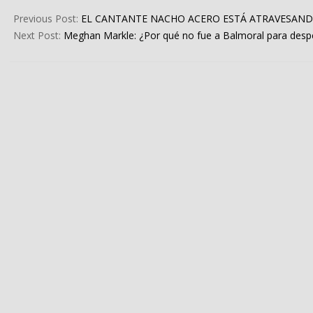
2022-
09-
Previous Post:
EL CANTANTE NACHO ACERO ESTÁ ATRAVESANDO 
09
Next Post:
Meghan Markle: ¿Por qué no fue a Balmoral para despedi