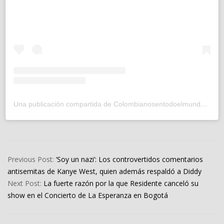
Una publicación compartida de Colombianosentodoelmundo (@colombianosentodoelmundo)
2025-
02-
Previous Post:
‘Soy un nazi’: Los controvertidos comentarios
07
antisemitas de Kanye West, quien además respaldó a Diddy
Next Post:
La fuerte razón por la que Residente canceló su
show en el Concierto de La Esperanza en Bogotá