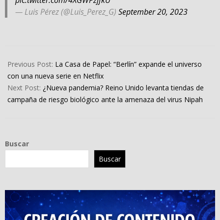
pic.twitter.com/4XGWPzjfkU
— Luis Pérez (@Luis_Perez_G)
September 20, 2023
2023-
09-
Previous Post:
La Casa de Papel: “Berlín” expande el universo
19
con una nueva serie en Netflix
Next Post:
¿Nueva pandemia? Reino Unido levanta tiendas de
campaña de riesgo biológico ante la amenaza del virus Nipah
Buscar
Buscar