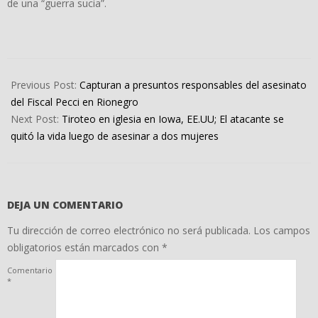
de una “guerra sucia”.
2022-
06-
Previous Post:
Capturan a presuntos responsables del asesinato
03
del Fiscal Pecci en Rionegro
Next Post:
Tiroteo en iglesia en Iowa, EE.UU; El atacante se
quitó la vida luego de asesinar a dos mujeres
DEJA UN COMENTARIO
Tu dirección de correo electrónico no será publicada.
Los campos
obligatorios están marcados con
*
Comentario
*