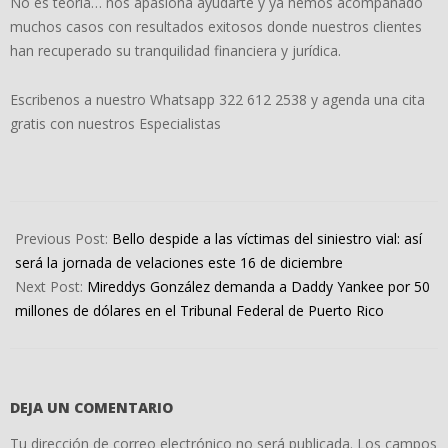
No es teoría… nos apasiona ayudarte y ya hemos acompañado
muchos casos con resultados exitosos donde nuestros clientes
han recuperado su tranquilidad financiera y jurídica.
Escribenos a nuestro Whatsapp 322 612 2538 y agenda una cita
gratis con nuestros Especialistas
2025-
12-
Previous Post:
Bello despide a las víctimas del siniestro vial: así
16
será la jornada de velaciones este 16 de diciembre
Next Post:
Mireddys González demanda a Daddy Yankee por 50
millones de dólares en el Tribunal Federal de Puerto Rico
DEJA UN COMENTARIO
Tu dirección de correo electrónico no será publicada.
Los campos