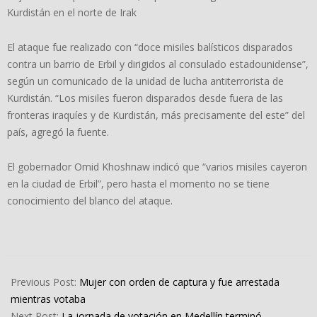
Kurdistán en el norte de Irak
El ataque fue realizado con “doce misiles balísticos disparados
contra un barrio de Erbil y dirigidos al consulado estadounidense”,
según un comunicado de la unidad de lucha antiterrorista de
Kurdistán. “Los misiles fueron disparados desde fuera de las
fronteras iraquíes y de Kurdistán, más precisamente del este” del
país, agregó la fuente.
El gobernador Omid Khoshnaw indicó que “varios misiles cayeron
en la ciudad de Erbil”, pero hasta el momento no se tiene
conocimiento del blanco del ataque.
2022-
03-
Previous Post:
Mujer con orden de captura y fue arrestada
13
mientras votaba
Next Post:
La jornada de votación en Medellín terminó