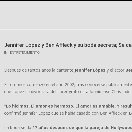
Skip
to
content
Jennifer López y Ben Affleck y su boda secreta; Se c
IN:
ENTRETENIMIENTO
Después de tantos años la cantante
Jennifer López
y el actor
Be
El romance comenzó en el año 2002, tras conocerse públicamente
que López se divorciara del coreógrafo estadounidense Chris Judd.
“Lo hicimos. El amor es hermoso. El amor es amable. Y resul
confirmó Jennifer Lopez que se había casado con Ben Affleck en L
La boda se da
17 años después de que la pareja de Hollywo