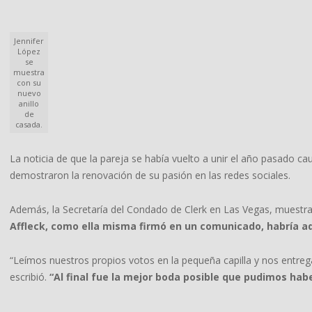
Jennifer
López
se
muestra
con su
nuevo
anillo
de
casada.
La noticia de que la pareja se había vuelto a unir el año pasado c
demostraron la renovación de su pasión en las redes sociales.
Además, la Secretaría del Condado de Clerk en Las Vegas, muestra
Affleck,
como ella misma firmó en un comunicado, habría ado
“Leímos nuestros propios votos en la pequeña capilla y nos entr
escribió.
“Al final fue la mejor boda posible que pudimos ha