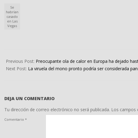
Se
habrían
casado
en Las
Vegas
2022-
07-
Previous Post:
Preocupante ola de calor en Europa ha dejado ha
18
Next Post:
La viruela del mono pronto podría ser considerada pan
DEJA UN COMENTARIO
Tu dirección de correo electrónico no será publicada.
Los campos o
Comentario
*