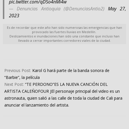
pic.twitter.com/qDSo4nMi4w
— Denuncias Antioquia (@DenunciasAntio2)
May 27,
2023
Es de recordar que este año han sido numerosas las emergencias que han
provocado las fuertes lluvias en Medellín.
Deslizamientos e inundaciones han sido una constante que incluso han
llevado a cerrar importantes corredores viales de la ciudad.
2023-
05-
Previous Post:
Karol G hará parte de la banda sonora de
27
“Barbie”, la película
Next Post:
“TE PERDONO”ES LA NUEVA CANCIÓN DEL
ARTISTA CALEÑOFOUR JEl personaje principal del video es un
astronauta, quien salió a las calle de toda la ciudad de Cali para
anunciar el lanzamiento del artista.