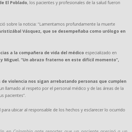
de El Poblado
, los pacientes y profesionales de la salud fueron
nció sobre la noticia: “Lamentamos profundamente la muerte
 Aristizábal Vásquez, que se desempeñaba como urólogo en
ncias a la compañera de vida del médico
especializado en
ina y Miguel. “Un abrazo fraterno en este difícil momento”,
s de violencia nos sigan arrebatando personas que cumplen
un llamado al respeto por el personal médico y de las áreas de la
us pacientes”.
l para ubicar al responsable de los hechos y esclarecer lo ocurrido
lín en Colombia ante reportes que un paciente asesinó a un