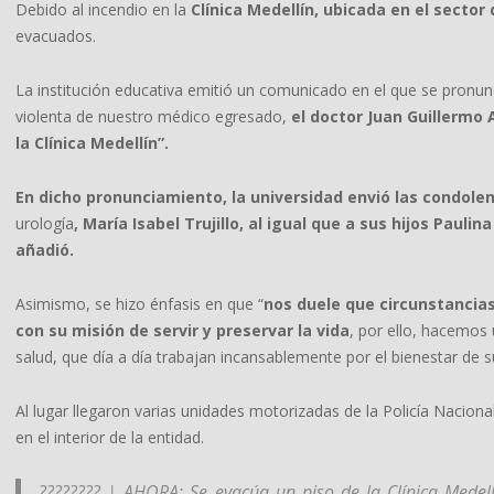
Debido al incendio en la
Clínica Medellín, ubicada en el sector 
evacuados.
La institución educativa emitió un comunicado en el que se pronu
violenta de nuestro médico egresado,
el doctor Juan Guillermo
la Clínica Medellín”.
En dicho pronunciamiento, la universidad envió las condole
urología
, María Isabel Trujillo, al igual que a sus hijos Paul
añadió.
Asimismo, se hizo énfasis en que “
nos duele que circunstancia
con su misión de servir y preservar la vida
, por ello, hacemos 
salud, que día a día trabajan incansablemente por el bienestar de s
Al lugar llegaron varias unidades motorizadas de la Policía Naciona
en el interior de la entidad.
???????? | AHORA: Se evacúa un piso de la Clínica Medel