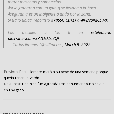
matar mascotas y comérselas.
Así lo grabaron con un gato q se llevaba a la boca.
Aseguran q es un indigente q anda por la zona.
Si ud lo ubica, repórtelo a
@SSC_CDMX
o
@FiscaliaCDMX
Los detalles a las 6 en
@telediario
pic.twitter.com/SR2QUZC8Ql
— Carlos Jiménez (@c4jimenez)
March 9, 2022
2022-
03-
Previous Post:
Hombre mató a su bebé de una semana porque
10
quería tener un varón
Next Post:
Una niña fue agredida tras denunciar abuso sexual
en Envigado