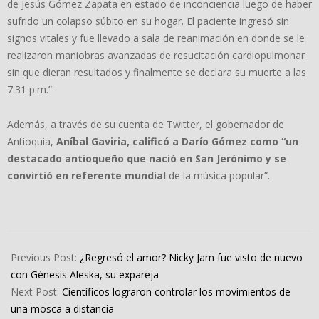
de Jesús Gómez Zapata en estado de inconciencia luego de haber
sufrido un colapso súbito en su hogar. El paciente ingresó sin
signos vitales y fue llevado a sala de reanimación en donde se le
realizaron maniobras avanzadas de resucitación cardiopulmonar
sin que dieran resultados y finalmente se declara su muerte a las
7:31 p.m.”
Además, a través de su cuenta de Twitter, el gobernador de
Antioquia,
Aníbal Gaviria, calificó a Darío Gómez como “un
destacado antioqueño que nació en San Jerónimo y se
convirtió en referente mundial
de la música popular”.
2022-
07-
Previous Post:
¿Regresó el amor? Nicky Jam fue visto de nuevo
26
con Génesis Aleska, su expareja
Next Post:
Científicos lograron controlar los movimientos de
una mosca a distancia