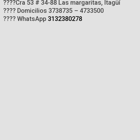
????Cra 53 # 34-88 Las margaritas, Itagüí
???? Domicilios 3738735 – 4733500
???? WhatsApp
3132380278