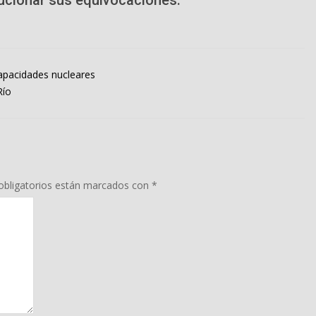
apacidades nucleares
Río
bligatorios están marcados con
*