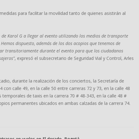
didas para facilitar la movilidad tanto de quienes asistirán al
de Karol G a llegar al evento utilizando los medios de transporte
al. Hemos dispuesto, además de los dos acopios que tenemos de
tar transitoriamente durante el evento para que los ciudadanos
sajeros”
, expresó el subsecretario de Seguridad Vial y Control, Arles
tadio, durante la realización de los conciertos, la Secretaría de
 con calle 49, en la calle 50 entre carreras 72 y 73, en la calle 48
s temporales de taxis en la carrera 70 # 48-343, en la calle 48 #
acopios permanentes ubicados en ambas calzadas de la carrera 74.
retrasos en vuelos en El dorado, Bogotá