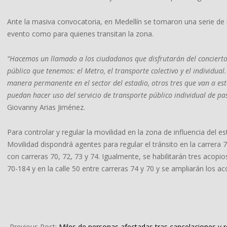
Ante la masiva convocatoria, en Medellín se tomaron una serie de me
evento como para quienes transitan la zona.
“Hacemos un llamado a los ciudadanos que disfrutarán del concierto 
público que tenemos: el Metro, el transporte colectivo y el individu
manera permanente en el sector del estadio, otros tres que van a es
puedan hacer uso del servicio de transporte público individual de pa
Giovanny Arias Jiménez.
Para controlar y regular la movilidad en la zona de influencia del es
Movilidad dispondrá agentes para regular el tránsito en la carrera 74
con carreras 70, 72, 73 y 74. Igualmente, se habilitarán tres acopio
70-184 y en la calle 50 entre carreras 74 y 70 y se ampliarán los 
2023-
11-
Previous Post:
Miles de personas afectadas tras cancelaciones y 