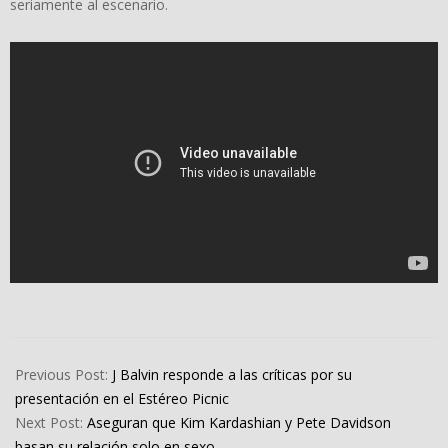
seriamente al escenario.
2022-
04-
Previous Post:
J Balvin responde a las críticas por su
01
presentación en el Estéreo Picnic
Next Post:
Aseguran que Kim Kardashian y Pete Davidson
basan su relación solo en sexo