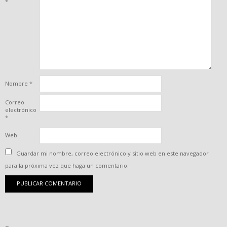
*
Nombre
*
Correo
electrónico
*
Web
Guardar mi nombre, correo electrónico y sitio web en este navegador
para la próxima vez que haga un comentario.