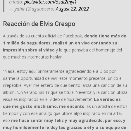
a lado.
pic.twitter.com/5sdi2tnyl1
— yahir (@aguuacero)
August 22, 2022
Reacción de Elvis Crespo
A través de su cuenta oficial de Facebook,
donde tiene más de
1 millón de seguidores, realizó un en vivo contando su
impresión sobre el video
y lo que pensaba del homenaje del
que muchos internautas hablan.
“Nada, estoy aquí primeramente agradeciéndole a Dios por
darme la oportunidad de vivir este momento presente, único e
irrepetible. Ayer me entero de que benito lanza una canción de su
álbum, ‘Un Verano Sin Ti’ que se titula ‘Neverita’ y la canción utiliza
visuales inspirados en el video de ‘Suavemente’.
La verdad es
que me gusto muchísimo, me encanto
. Es un artista de estos
tiempos y con ese arraigo que utilice algo inspirado en mi arte,
eso
me hace sentir muy feliz y muy agradecido, por eso, y
muy humildemente le doy las gracias a él y a su equipo de