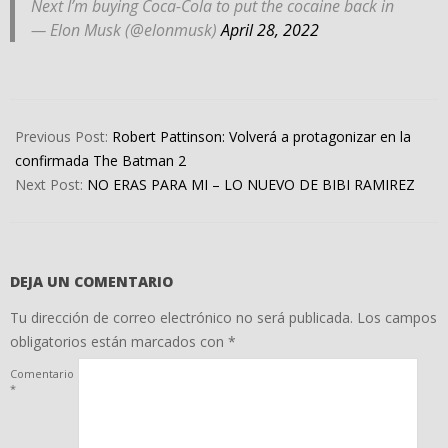
Next I’m buying Coca-Cola to put the cocaine back in
— Elon Musk (@elonmusk)
April 28, 2022
2022-
04-
Previous Post:
Robert Pattinson: Volverá a protagonizar en la
28
confirmada The Batman 2
Next Post:
NO ERAS PARA MI – LO NUEVO DE BIBI RAMIREZ
DEJA UN COMENTARIO
Tu dirección de correo electrónico no será publicada.
Los campos
obligatorios están marcados con
*
Comentario
*