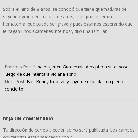
Sobre el niño de 8 años, se conoció que tiene quemaduras de
segundo grado en la parte de atrás, “que puede ser un
hematoma, que puede ser grave y pues estamos esperando que
le hagan unos exámenes internos”, dijo una familiar.
2022-
03-
Previous Post:
Una mujer en Guatemala decapitó a su esposo
30
luego de que intentara violarla ebrio
Next Post:
Bad Bunny tropezó y cayó de espaldas en pleno
concierto
DEJA UN COMENTARIO
Tu dirección de correo electrónico no será publicada.
Los campos
obligatorios están marcados con
*