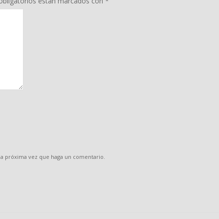
bligatorios están marcados con
*
 la próxima vez que haga un comentario.