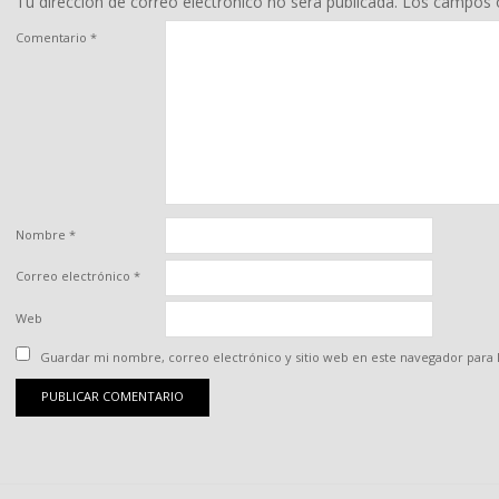
Tu dirección de correo electrónico no será publicada.
Los campos o
Comentario
*
Nombre
*
Correo electrónico
*
Web
Guardar mi nombre, correo electrónico y sitio web en este navegador para