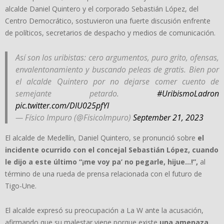
alcalde Daniel Quintero y el corporado Sebastián López, del
Centro Democrático, sostuvieron una fuerte discusión enfrente
de políticos, secretarios de despacho y medios de comunicación.
Así son los uribistas: cero argumentos, puro grito, ofensas,
envalentonamiento y buscando peleas de gratis. Bien por
el alcalde Quintero por no dejarse comer cuento de
semejante petardo.
#UribismoLadron
pic.twitter.com/DlU025pfYI
— Físico Impuro (@FisicoImpuro)
September 21, 2023
El alcalde de Medellín, Daniel Quintero, se pronunció sobre
el
incidente ocurrido con el concejal Sebastián López, cuando
le dijo a este último “¡me voy pa’ no pegarle, hijue…!”,
al
término de una rueda de prensa relacionada con el futuro de
Tigo-Une.
El alcalde expresó su preocupación a La W ante la acusación,
afirmando que su malestar viene porque existe
una amenaza