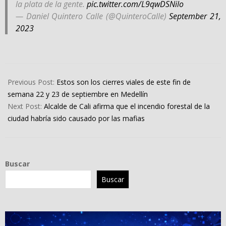
la plata de la gente.
pic.twitter.com/L9qwDSNilo
— Daniel Quintero Calle (@QuinteroCalle)
September 21,
2023
2023-
09-
Previous Post:
Estos son los cierres viales de este fin de
22
semana 22 y 23 de septiembre en Medellín
Next Post:
Alcalde de Cali afirma que el incendio forestal de la
ciudad habría sido causado por las mafias
Buscar
Buscar