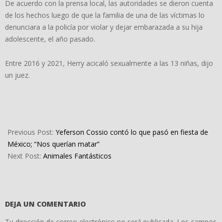
De acuerdo con la prensa local, las autoridades se dieron cuenta
de los hechos luego de que la familia de una de las víctimas lo
denunciara a la policía por violar y dejar embarazada a su hija
adolescente, el año pasado.
Entre 2016 y 2021, Herry acicaló sexualmente a las 13 niñas, dijo
un juez.
2022-
04-
Previous Post:
Yeferson Cossio contó lo que pasó en fiesta de
04
México; “Nos querían matar”
Next Post:
Animales Fantásticos
DEJA UN COMENTARIO
Tu dirección de correo electrónico no será publicada.
Los campos