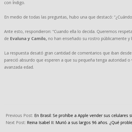
con Índigo.
En medio de todas las preguntas, hubo una que destacó: “¿Cuándo 
Ante esto, respondieron: “Cuando ella lo decida. Queremos respeta
de
Evaluna y Camilo,
no han enseñado su rostro públicamente y l
La respuesta desató gran cantidad de comentarios que iban desde 
pareció absurdo que esperen a que su pequeña tenga autoridad o v
avanzada edad.
2022-
09-
Previous Post:
En Brasil: Se prohíbe a Apple vender sus celulares s
07
Next Post:
Reina Isabel II: Murió a sus largos 96 años. ¿Qué prob