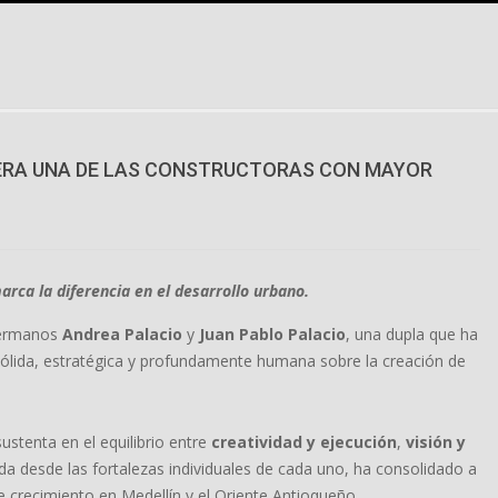
IDERA UNA DE LAS CONSTRUCTORAS CON MAYOR
ca la diferencia en el desarrollo urbano.
hermanos
Andrea Palacio
y
Juan Pablo Palacio
, una dupla que ha
 sólida, estratégica y profundamente humana sobre la creación de
ustenta en el equilibrio entre
creatividad y ejecución
,
visión y
da desde las fortalezas individuales de cada uno, ha consolidado a
recimiento en Medellín y el Oriente Antioqueño.