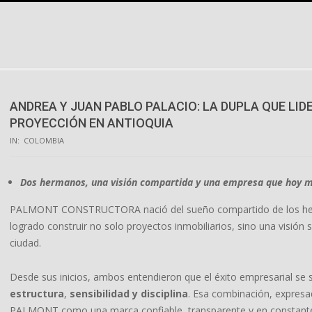
Skip
to
content
ANDREA Y JUAN PABLO PALACIO: LA DUPLA QUE L
PROYECCIÓN EN ANTIOQUIA
IN:
COLOMBIA
Dos hermanos, una visión compartida y una empresa que hoy mar
PALMONT CONSTRUCTORA nació del sueño compartido de los 
logrado construir no solo proyectos inmobiliarios, sino una visión
ciudad.
Desde sus inicios, ambos entendieron que el éxito empresarial se s
estructura
,
sensibilidad y disciplina
. Esa combinación, expresa
PALMONT como una marca confiable, transparente y en constante c