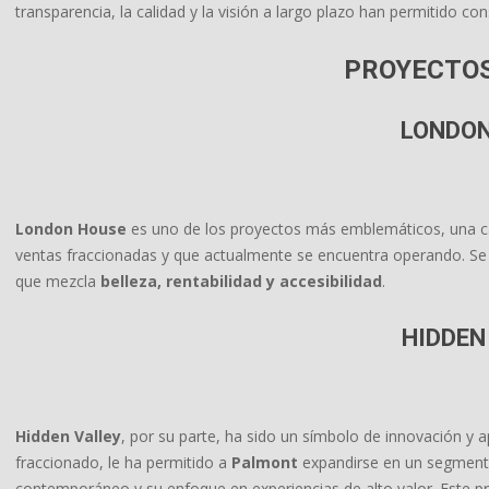
transparencia, la calidad y la visión a largo plazo han permitido cons
PROYECTOS
LONDON
London House
es uno de los proyectos más emblemáticos, una c
ventas fraccionadas y que actualmente se encuentra operando. Se
que mezcla
belleza, rentabilidad y accesibilidad
.
HIDDEN
Hidden Valley
, por su parte, ha sido un símbolo de innovación y a
fraccionado, le ha permitido a
Palmont
expandirse en un segment
contemporáneo y su enfoque en experiencias de alto valor. Este p