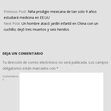
2022-
08-
Previous Post:
Niña prodigio mexicana de tan solo 9 años
02
estudiará medicina en EE.UU
Next Post:
Un hombre atacó jardín infantil en China con un
cuchillo; dejó tres muertos y seis heridos
DEJA UN COMENTARIO
Tu dirección de correo electrónico no será publicada.
Los campos
obligatorios están marcados con
*
Comentario
*