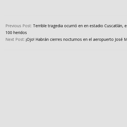
2023-
05-
Previous Post:
Terrible tragedia ocurrió en en estadio Cuscatlán
23
100 heridos
Next Post:
¡Ojo! Habrán cierres nocturnos en el aeropuerto José M