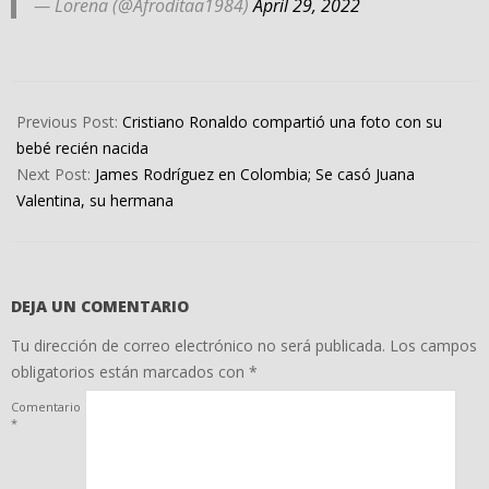
— Lorena (@Afroditaa1984)
April 29, 2022
2022-
04-
Previous Post:
Cristiano Ronaldo compartió una foto con su
30
bebé recién nacida
Next Post:
James Rodríguez en Colombia; Se casó Juana
Valentina, su hermana
DEJA UN COMENTARIO
Tu dirección de correo electrónico no será publicada.
Los campos
obligatorios están marcados con
*
Comentario
*