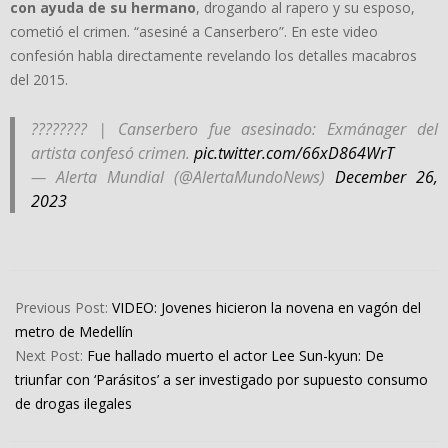
con ayuda de su hermano
, drogando al rapero y su esposo,
cometió el crimen. “asesiné a Canserbero”. En este video
confesión habla directamente revelando los detalles macabros
del 2015.
???????? | Canserbero fue asesinado: Exmánager del
artista confesó crimen.
pic.twitter.com/66xD864WrT
— Alerta Mundial (@AlertaMundoNews)
December 26,
2023
2023-
12-
Previous Post:
VIDEO: Jovenes hicieron la novena en vagón del
26
metro de Medellín
Next Post:
Fue hallado muerto el actor Lee Sun-kyun: De
triunfar con ‘Parásitos’ a ser investigado por supuesto consumo
de drogas ilegales