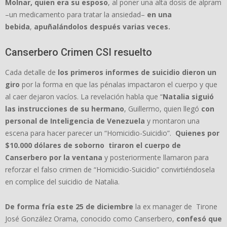
Molnar, quien era su esposo
, al poner una alta dosis de alpram
–un medicamento para tratar la ansiedad–
en una
bebida
,
apuñalándolos después varias veces.
Canserbero Crimen CSI resuelto
Cada detalle de
los primeros informes de suicidio dieron un
giro
por la forma en que las pénalas impactaron el cuerpo y que
al caer dejaron vacíos. La revelación habla que “
Natalia siguió
las instrucciones de su hermano
, Guillermo, quien llegó
con
personal de Inteligencia de Venezuela
y montaron una
escena para hacer parecer un “Homicidio-Suicidio”.
Quienes por
$10.000 dólares de soborno tiraron el cuerpo de
Canserbero por la ventana
y posteriormente llamaron para
reforzar el falso crimen de “Homicidio-Suicidio” convirtiéndosela
en complice del suicidio de Natalia.
De forma fría este 25 de diciembre
la ex manager de Tirone
José González Orama, conocido como Canserbero,
confesó que