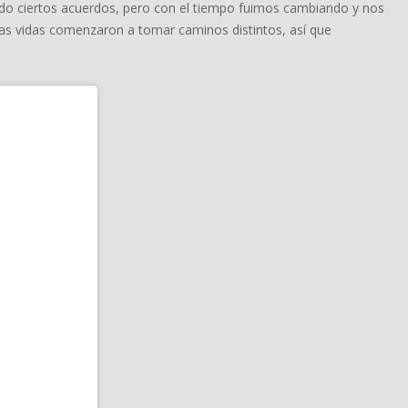
cido ciertos acuerdos, pero con el tiempo fuimos cambiando y nos
as vidas comenzaron a tomar caminos distintos, así que