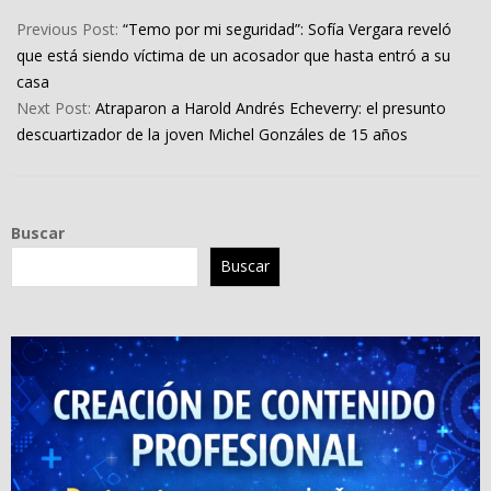
2023-
12-
Previous Post:
“Temo por mi seguridad”: Sofía Vergara reveló
11
que está siendo víctima de un acosador que hasta entró a su
casa
Next Post:
Atraparon a Harold Andrés Echeverry: el presunto
descuartizador de la joven Michel Gonzáles de 15 años
Buscar
Buscar