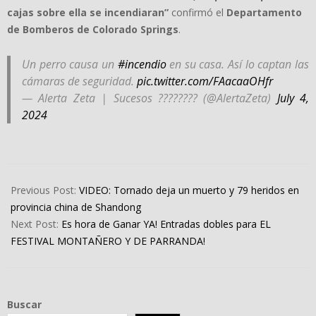
cajas sobre ella se incendiaran”
confirmó el
Departamento
de Bomberos de Colorado Springs
.
Un perro causa un
#incendio
en su casa. Así lo captan las
cámaras de seguridad.
pic.twitter.com/FAacaaOHfr
— Alerta Zeta | Sucesos ???????? (@AlertaZeta)
July 4,
2024
2024-
07-
Previous Post:
VIDEO: Tornado deja un muerto y 79 heridos en
05
provincia china de Shandong
Next Post:
Es hora de Ganar YA! Entradas dobles para EL
FESTIVAL MONTAÑERO Y DE PARRANDA!
Buscar