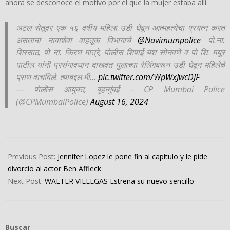
ahora se desconoce el motivo por el que la mujer estaba allí.
अटल सेतूवर एक ५६ वर्षीय महिला उडी घेवून आत्महत्येचा प्रयत्न करत
असताना नावाशेवा वाहतूक विभागाचे
@Navimumpolice
पो.ना.
शिरसाठ, पो ना. किरण मात्रे, पोलीस शिपाई यश सोनवणे व पो शि. मयूर
पाटील यांनी प्रसंगावधान दाखवत पुलाच्या रेलिंगवरून उडी घेवून महिलेचे
प्राण वाचविले. त्याबद्दल मी…
pic.twitter.com/WpWxJwcDJF
— पोलीस आयुक्त, बृहन्मुंबई – CP Mumbai Police
(@CPMumbaiPolice)
August 16, 2024
2024-
08-
Previous Post:
Jennifer Lopez le pone fin al capítulo y le pide
21
divorcio al actor Ben Affleck
Next Post:
WALTER VILLEGAS Estrena su nuevo sencillo
Buscar